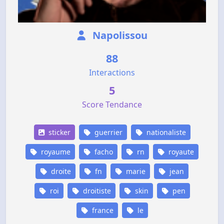
Napolissou
88
Interactions
5
Score Tendance
sticker
guerrier
nationaliste
royaume
facho
rn
royaute
droite
fn
marie
jean
roi
droitiste
skin
pen
france
le