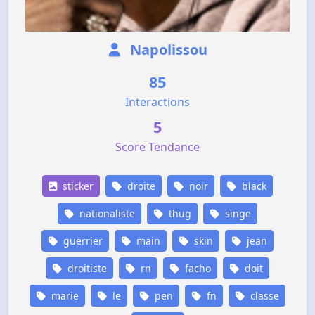
Napolissou
85
Interactions
5
Score Tendance
sticker
droite
noir
black
nationaliste
thug
singe
guerrier
main
skin
jean
droitiste
rn
facho
doit
marie
le
pen
fn
classe