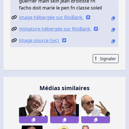
guerrier main skin jean droitiste rn
facho doit marie le pen fn classe soleil
image hébergée sur RisiBank
miniature hébergée sur RisiBank
image source (jvc)
Signaler
Médias similaires