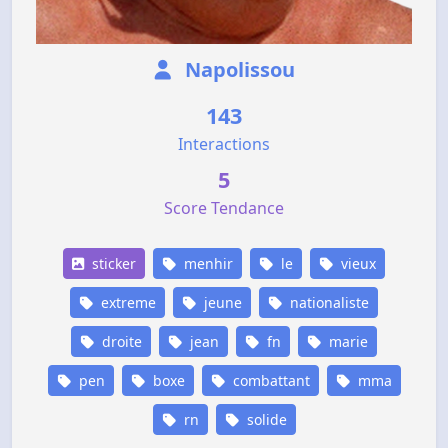
Napolissou
143
Interactions
5
Score Tendance
sticker
menhir
le
vieux
extreme
jeune
nationaliste
droite
jean
fn
marie
pen
boxe
combattant
mma
rn
solide