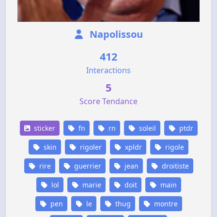
Napolissou
412
Interactions
5
Score Tendance
sticker
fn
rn
soleil
ptdr
skin
rigoler
xpldr
rigole
rire
guerrier
jean
droitiste
lol
marie
doit
main
pen
le
thug
montre