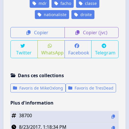
mdr
facho
classe
nationaliste
droite
Copier
Copier (jvc)
Twitter
WhatsApp
Facebook
Telegram
Dans ces collections
Favoris de MikeOxlong
Favoris de TresDead
Plus d'information
38700
8/23/2017, 1:18:34 PM