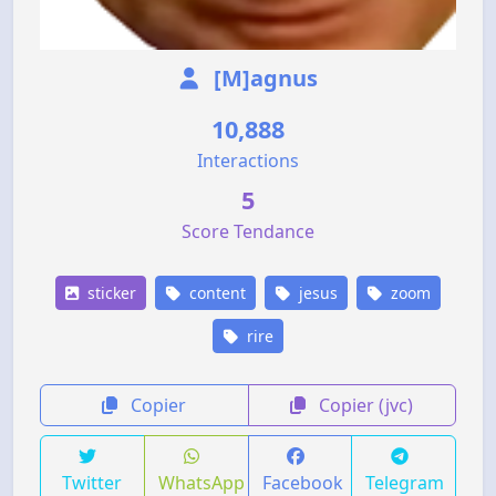
[M]agnus
10,888
Interactions
5
Score Tendance
sticker
content
jesus
zoom
rire
Copier
Copier (jvc)
Twitter
WhatsApp
Facebook
Telegram