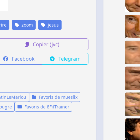
ire
zoom
jesus
Copier (jvc)
Facebook
Telegram
ntinLeMarlou
Favoris de mueslix
Bougre
Favoris de 8FitTrainer