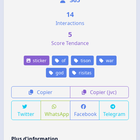
14
Interactions
5
Score Tendance
sticker
of
tison
war
god
risitas
Copier
Copier (jvc)
Twitter
WhatsApp
Facebook
Telegram
Plus d'information