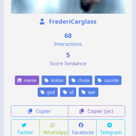
FrederiCarglass
68
Interactions
5
Score Tendance
meme
kratos
chute
suicide
god
of
war
Copier
Copier (jvc)
Twitter
WhatsApp
Facebook
Telegram