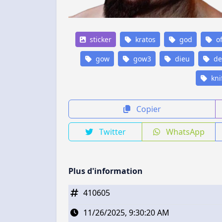
sticker
kratos
god
o
gow
gow3
dieu
de
kni
Copier
Twitter
WhatsApp
Plus d'information
410605
11/26/2025, 9:30:20 AM