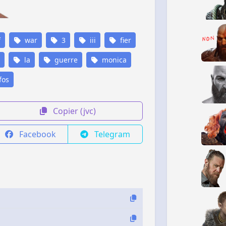
f
war
3
iii
fier
la
guerre
monica
fos
Copier (jvc)
Facebook
Telegram