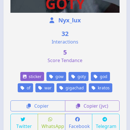
Nyx_lux
32
Interactions
5
Score Tendance
sticker
gow
goty
god
of
war
gigachad
kratos
Copier
Copier (jvc)
Twitter
WhatsApp
Facebook
Telegram