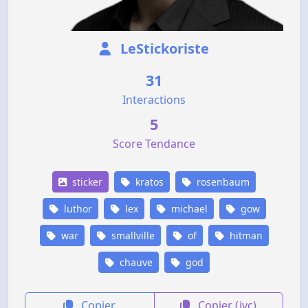
LeStickoriste
31
Interactions
5
Score Tendance
sticker
kratos
rosenbaum
luthor
lex
michael
gow
war
smallville
of
hitman
chauve
god
Copier
Copier (jvc)