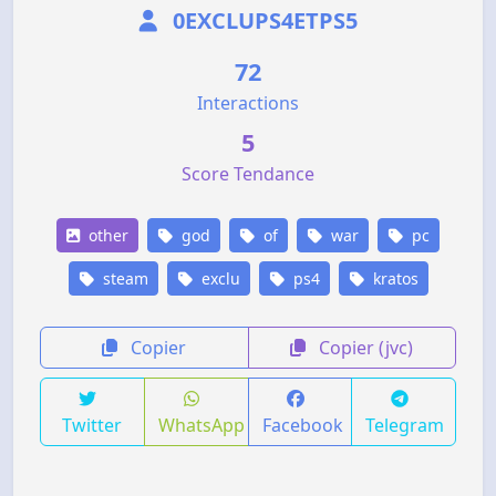
0EXCLUPS4ETPS5
72
Interactions
5
Score Tendance
other
god
of
war
pc
steam
exclu
ps4
kratos
Copier
Copier (jvc)
Twitter
WhatsApp
Facebook
Telegram