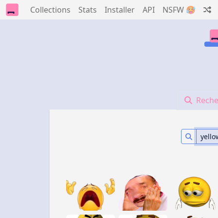
Collections
Stats
Installer
API
NSFW 🥵
Reche