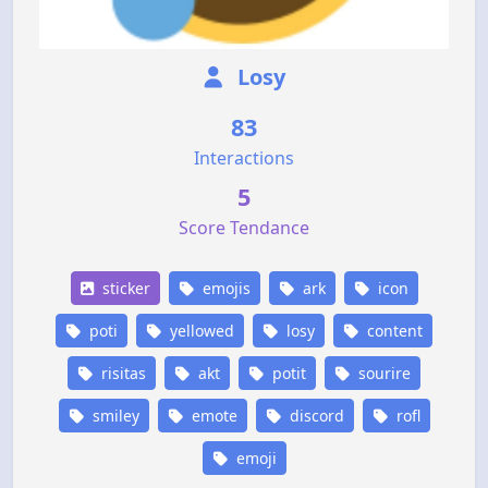
Losy
83
Interactions
5
Score Tendance
sticker
emojis
ark
icon
poti
yellowed
losy
content
risitas
akt
potit
sourire
smiley
emote
discord
rofl
emoji