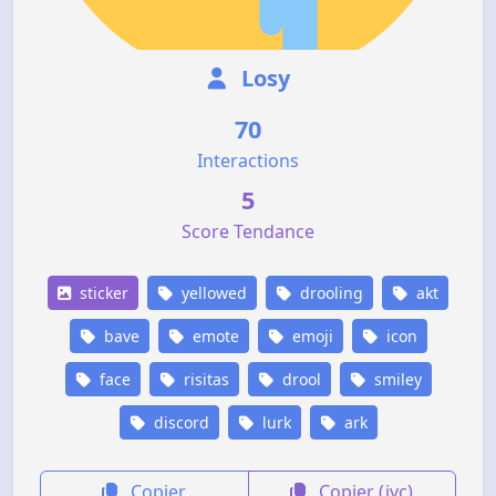
Losy
70
Interactions
5
Score Tendance
sticker
yellowed
drooling
akt
bave
emote
emoji
icon
face
risitas
drool
smiley
discord
lurk
ark
Copier
Copier (jvc)