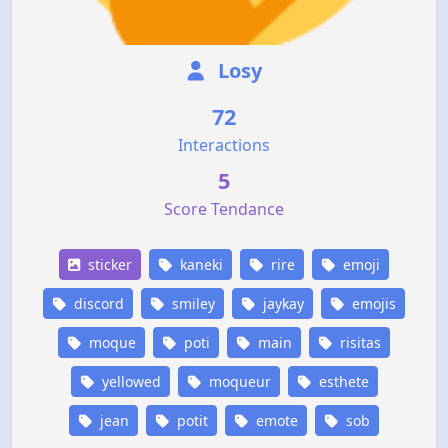
Losy
72
Interactions
5
Score Tendance
sticker
kaneki
rire
emoji
discord
smiley
jaykay
emojis
moque
poti
main
risitas
yellowed
moqueur
esthete
jean
potit
emote
sob