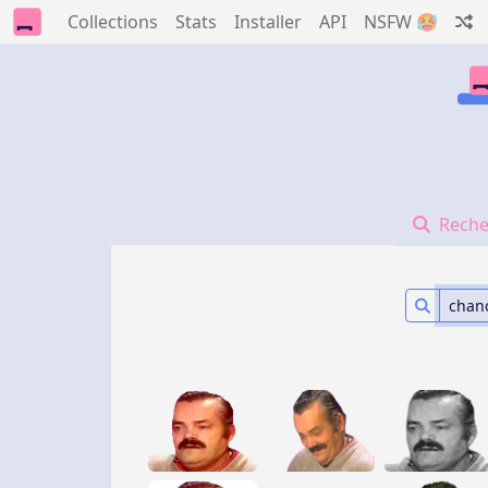
Collections
Stats
Installer
API
NSFW 🥵
Reche