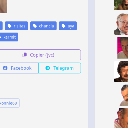
risitas
chancla
aya
kermit
Copier (jvc)
Facebook
Telegram
 Ronnie68