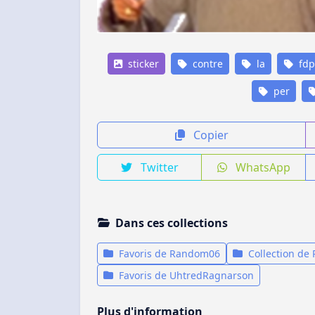
sticker
contre
la
fdp
per
Copier
Twitter
WhatsApp
Dans ces collections
Favoris de Random06
Collection de
Favoris de UhtredRagnarson
Plus d'information