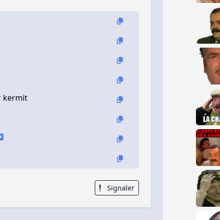
r kermit
Signaler