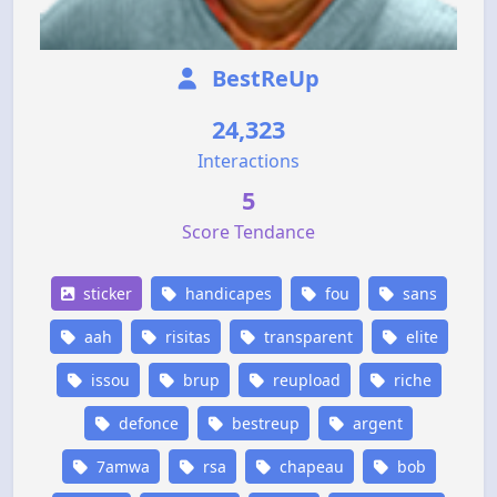
BestReUp
24,323
Interactions
5
Score Tendance
sticker
handicapes
fou
sans
aah
risitas
transparent
elite
issou
brup
reupload
riche
defonce
bestreup
argent
7amwa
rsa
chapeau
bob