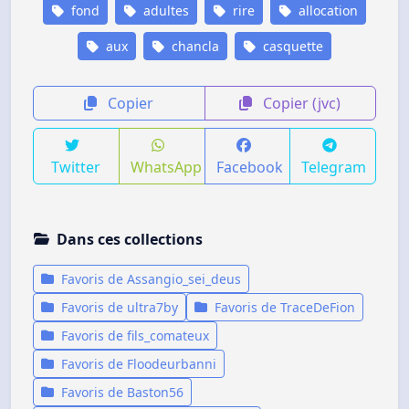
fond
adultes
rire
allocation
aux
chancla
casquette
Copier
Copier (jvc)
Twitter
WhatsApp
Facebook
Telegram
Dans ces collections
Favoris de Assangio_sei_deus
Favoris de ultra7by
Favoris de TraceDeFion
Favoris de fils_comateux
Favoris de Floodeurbanni
Favoris de Baston56