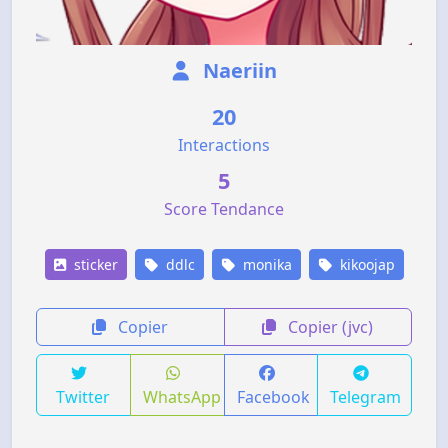
Naeriin
20
Interactions
5
Score Tendance
sticker
ddlc
monika
kikoojap
Copier
Copier (jvc)
Twitter
WhatsApp
Facebook
Telegram