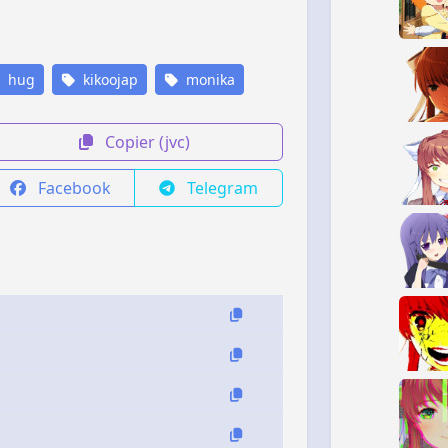
hug
kikoojap
monika
Copier (jvc)
Facebook
Telegram