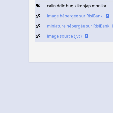
calin ddlc hug kikoojap monika
image hébergée sur RisiBank
miniature hébergée sur RisiBank
image source (jvc)