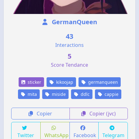
GermanQueen
43
Interactions
5
Score Tendance
sticker
kikoojap
germanqueen
mita
miside
ddlc
cappie
Copier
Copier (jvc)
Twitter
WhatsApp
Facebook
Telegram