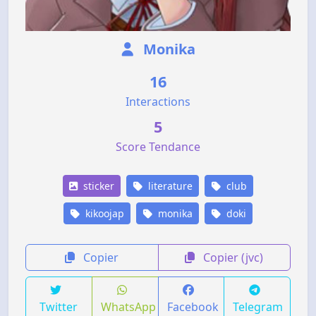
Monika
16
Interactions
5
Score Tendance
sticker
literature
club
kikoojap
monika
doki
Copier
Copier (jvc)
Twitter
WhatsApp
Facebook
Telegram