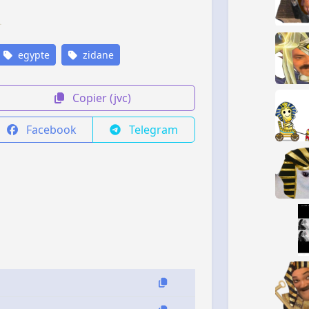
egypte
zidane
Copier (jvc)
Facebook
Telegram