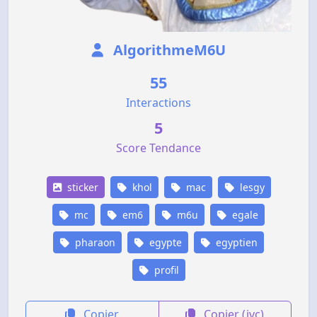
AlgorithmeM6U
55
Interactions
5
Score Tendance
sticker
khol
mac
lesgy
mc
em6
m6u
egale
pharaon
egypte
egyptien
profil
Copier
Copier (jvc)