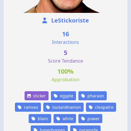
LeStickoriste
16
Interactions
5
Score Tendance
100%
Approbation
sticker
egypte
pharaon
ramses
toutankhamon
cleopatre
blanc
white
power
hyperboreen
pyramide