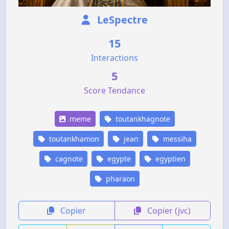
LeSpectre
15
Interactions
5
Score Tendance
meme
toutankhagnote
toutankhamon
jean
messiha
cagnote
egypte
egyptien
pharaon
Copier
Copier (jvc)