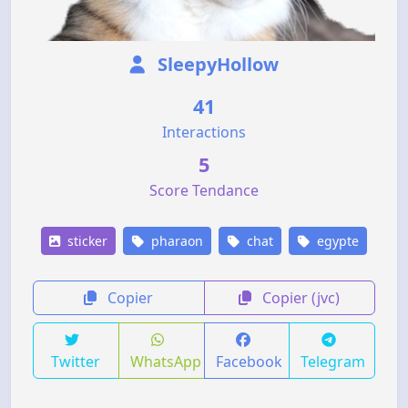
SleepyHollow
41
Interactions
5
Score Tendance
sticker
pharaon
chat
egypte
Copier
Copier (jvc)
Twitter
WhatsApp
Facebook
Telegram