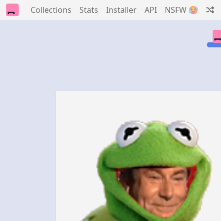
Collections
Stats
Installer
API
NSFW 🥵