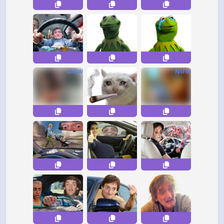
NSFW
NSFW