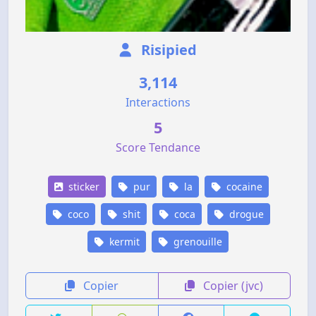
Risipied
3,114
Interactions
5
Score Tendance
sticker
pur
la
cocaine
coco
shit
coca
drogue
kermit
grenouille
Copier
Copier (jvc)