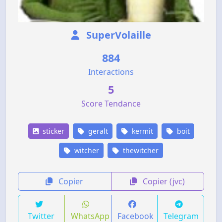
SuperVolaille
884
Interactions
5
Score Tendance
sticker
geralt
kermit
boit
witcher
thewitcher
Copier
Copier (jvc)
Twitter
WhatsApp
Facebook
Telegram