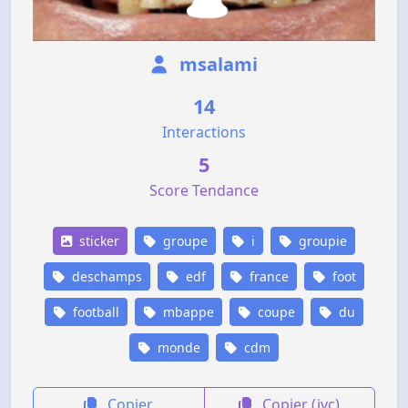
msalami
14
Interactions
5
Score Tendance
sticker
groupe
i
groupie
deschamps
edf
france
foot
football
mbappe
coupe
du
monde
cdm
Copier
Copier (jvc)