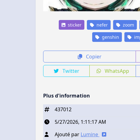
sticker
nefer
zoom
genshin
im
Copier
Twitter
WhatsApp
Plus d'information
437012
5/27/2026, 1:11:17 AM
Ajouté par
Lumine