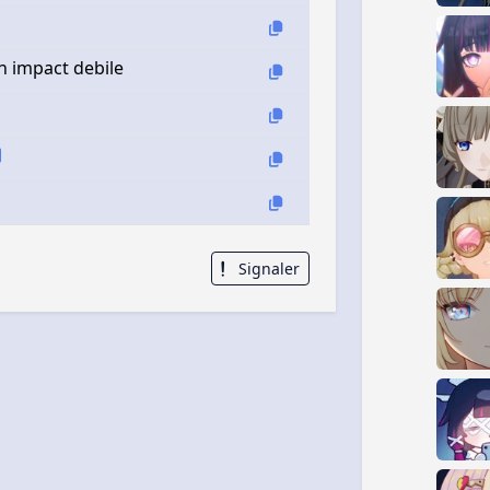
n impact debile
Signaler