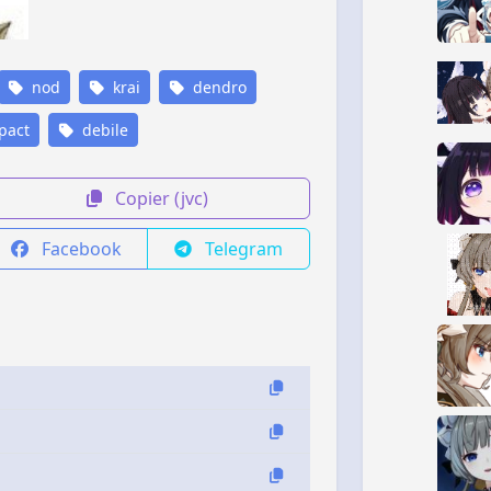
nod
krai
dendro
pact
debile
Copier (jvc)
Facebook
Telegram