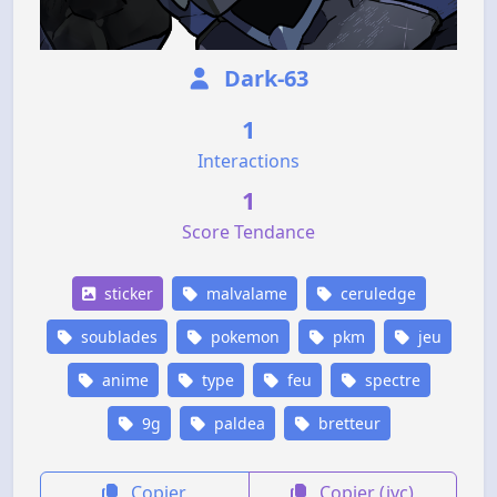
Dark-63
1
Interactions
1
Score Tendance
sticker
malvalame
ceruledge
soublades
pokemon
pkm
jeu
anime
type
feu
spectre
9g
paldea
bretteur
Copier
Copier (jvc)