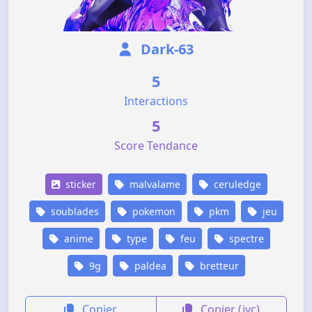
Dark-63
5
Interactions
5
Score Tendance
sticker
malvalame
ceruledge
soublades
pokemon
pkm
jeu
anime
type
feu
spectre
9g
paldea
bretteur
Copier
Copier (jvc)