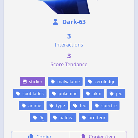
Dark-63
3
Interactions
3
Score Tendance
sticker
malvalame
ceruledge
soublades
pokemon
pkm
jeu
anime
type
feu
spectre
9g
paldea
bretteur
Copier
Copier (jvc)