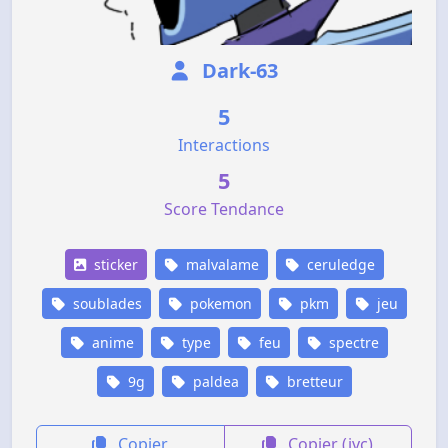
Dark-63
5
Interactions
5
Score Tendance
sticker
malvalame
ceruledge
soublades
pokemon
pkm
jeu
anime
type
feu
spectre
9g
paldea
bretteur
Copier
Copier (jvc)