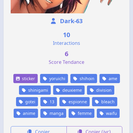
Dark-63
10
Interactions
6
Score Tendance
sticker
yoruichi
shihoin
ame
shinigami
deuxieme
division
gotei
13
espionne
bleach
anime
manga
femme
waifu
Copier
Copier (jvc)