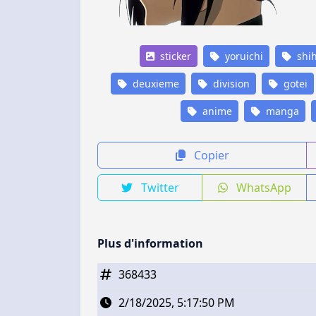
sticker
yoruichi
shih
deuxieme
division
gotei
anime
manga
Copier
Twitter
WhatsApp
Plus d'information
368433
2/18/2025, 5:17:50 PM