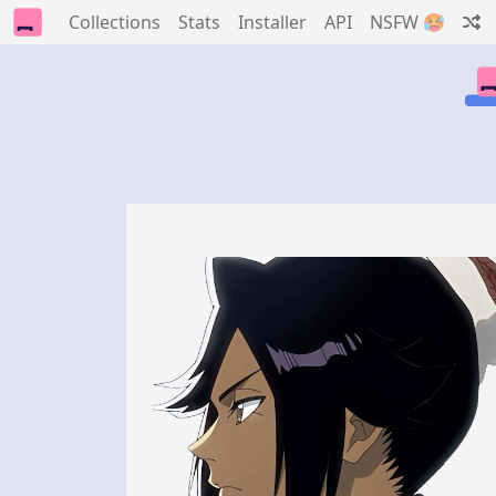
Collections
Stats
Installer
API
NSFW 🥵