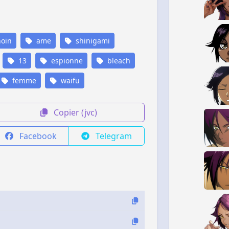
oin
ame
shinigami
13
espionne
bleach
femme
waifu
Copier (jvc)
Facebook
Telegram