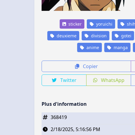
sticker
yoruichi
shih
deuxieme
division
gotei
anime
manga
Copier
Twitter
WhatsApp
Plus d'information
368419
2/18/2025, 5:16:56 PM