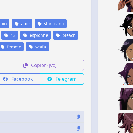
oin
ame
shinigami
13
espionne
bleach
femme
waifu
Copier (jvc)
Facebook
Telegram