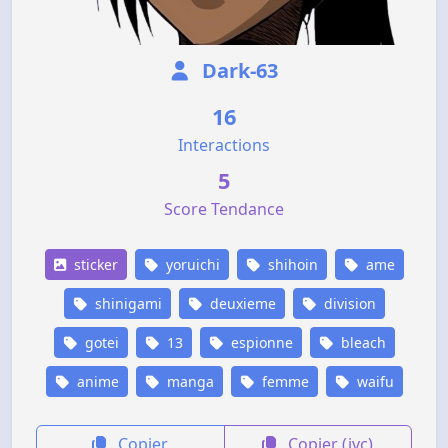
Dark-63
16
Interactions
5
Score Tendance
sticker
yoruichi
shihoin
ame
shinigami
deuxieme
division
gotei
13
espionne
bleach
anime
manga
femme
waifu
Copier
Copier (jvc)