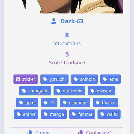
Dark-63
8
Interactions
5
Score Tendance
sticker
yoruichi
shihoin
ame
shinigami
deuxieme
division
gotei
13
espionne
bleach
anime
manga
femme
waifu
Copier
Copier (jvc)