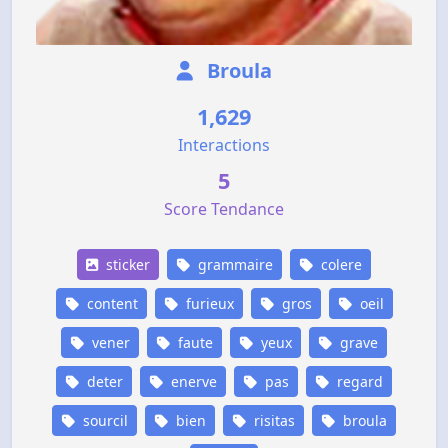
Broula
1,629
Interactions
5
Score Tendance
sticker
grammaire
colere
content
furieux
gros
oeil
vener
faute
yeux
grave
deter
enerve
pas
regard
sourcil
bien
risitas
broula