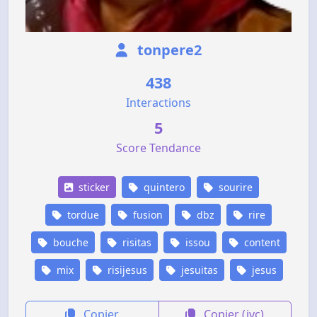
tonpere2
438
Interactions
5
Score Tendance
sticker
quintero
sourire
tordue
fusion
dbz
rire
bouche
risitas
issou
content
mix
risijesus
jesuitas
jesus
Copier
Copier (jvc)