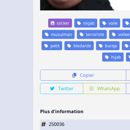
sticker
niqab
voile
musulman
terroriste
voilee
petit
bledarde
burqa
hijab
Copier
Twitter
WhatsApp
Plus d'information
250036