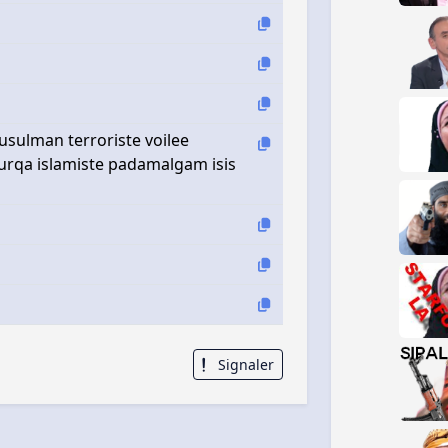
usulman terroriste voilee
urqa islamiste padamalgam isis
Signaler