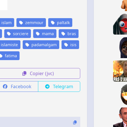
islam
zemmour
paltalk
sorciere
mama
bras
islamiste
padamalgam
isis
fatima
Copier (jvc)
Facebook
Telegram