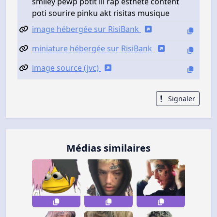
smiley pewp potit lil rap esthete content
poti sourire pinku akt risitas musique
image hébergée sur RisiBank
miniature hébergée sur RisiBank
image source (jvc)
Signaler
Médias similaires