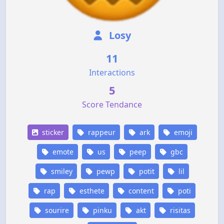
Losy
11
Interactions
5
Score Tendance
sticker
rappeur
ark
emoji
emote
us
peep
gbc
smiley
pewp
potit
lil
rap
esthete
content
poti
sourire
pinku
akt
risitas