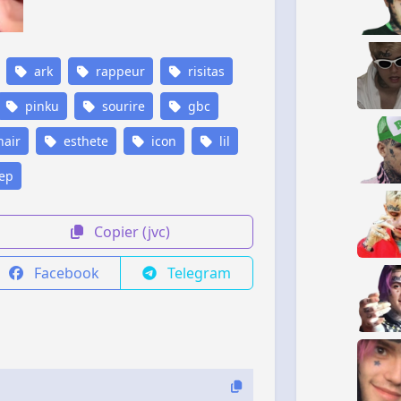
ark
rappeur
risitas
pinku
sourire
gbc
air
esthete
icon
lil
ep
Copier (jvc)
Facebook
Telegram