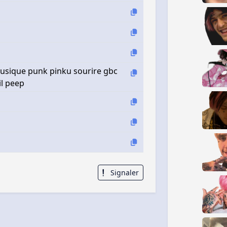
 musique punk pinku sourire gbc
il peep
Signaler