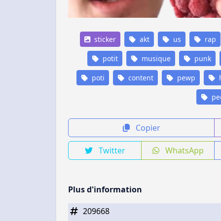
sticker
akt
us
rap
potit
musique
punk
poti
content
pewp
h
pe
Copier
Twitter
WhatsApp
Plus d'information
209668