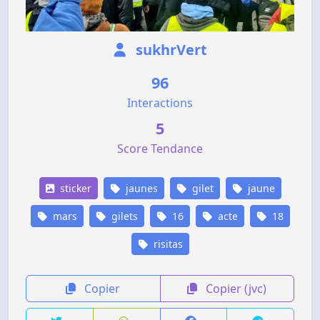
sukhrVert
96
Interactions
5
Score Tendance
sticker
jaunes
gilet
jaune
mars
gilets
16
acte
18
risitas
Copier
Copier (jvc)