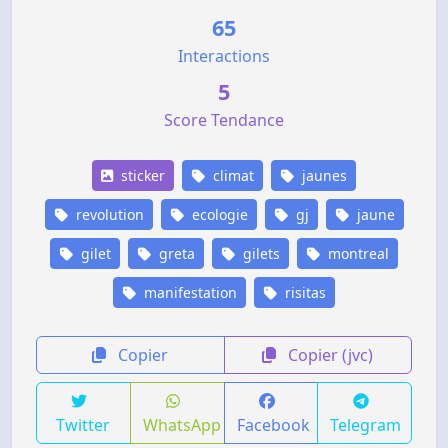
65
Interactions
5
Score Tendance
sticker
climat
jaunes
revolution
ecologie
gj
jaune
gilet
greta
gilets
montreal
manifestation
risitas
Copier
Copier (jvc)
Twitter
WhatsApp
Facebook
Telegram