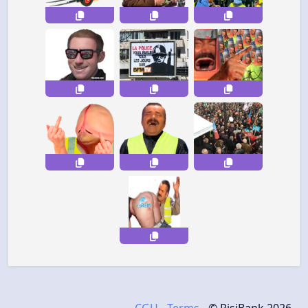
CGU
-
Terms
- © RisiBank 2026