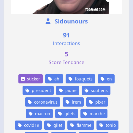
Sidounours
91
Interactions
5
Score Tendance
sticker
ahi
fouquets
en
president
jaune
soutiens
coronavirus
lrem
pixar
macron
gilets
marche
covid19
gilet
flamme
tonio